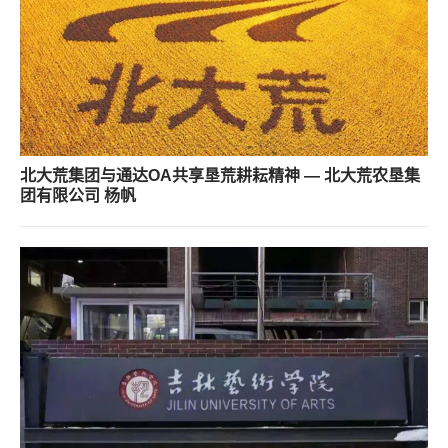
北大荒集团与通达OA共享垦荒耕耘精神 — 北大荒农垦集
团有限公司 杨帆