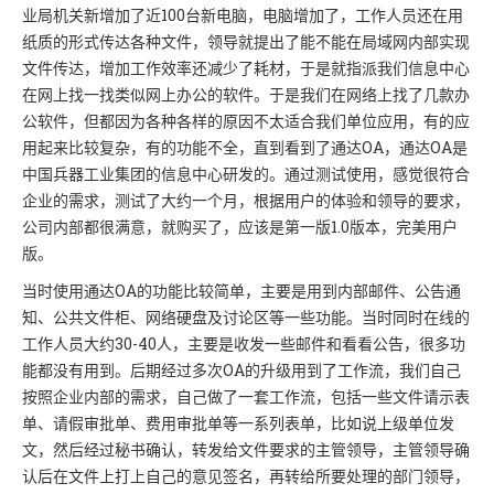
业局机关新增加了近100台新电脑，电脑增加了，工作人员还在用
纸质的形式传达各种文件，领导就提出了能不能在局域网内部实现
文件传达，增加工作效率还减少了耗材，于是就指派我们信息中心
在网上找一找类似网上办公的软件。于是我们在网络上找了几款办
公软件，但都因为各种各样的原因不太适合我们单位应用，有的应
用起来比较复杂，有的功能不全，直到看到了通达OA，通达OA是
中国兵器工业集团的信息中心研发的。通过测试使用，感觉很符合
企业的需求，测试了大约一个月，根据用户的体验和领导的要求，
公司内部都很满意，就购买了，应该是第一版1.0版本，完美用户
版。
当时使用通达OA的功能比较简单，主要是用到内部邮件、公告通
知、公共文件柜、网络硬盘及讨论区等一些功能。当时同时在线的
工作人员大约30-40人，主要是收发一些邮件和看看公告，很多功
能都没有用到。后期经过多次OA的升级用到了工作流，我们自己
按照企业内部的需求，自己做了一套工作流，包括一些文件请示表
单、请假审批单、费用审批单等一系列表单，比如说上级单位发
文，然后经过秘书确认，转发给文件要求的主管领导，主管领导确
认后在文件上打上自己的意见签名，再转给所要处理的部门领导，