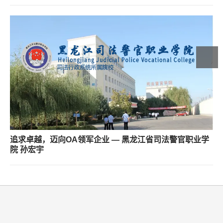
追求卓越，迈向OA领军企业 — 黑龙江省司法警官职业学
院 孙宏宇