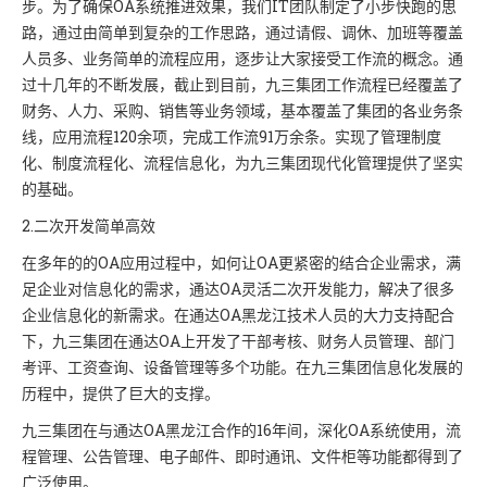
步。为了确保OA系统推进效果，我们IT团队制定了小步快跑的思
路，通过由简单到复杂的工作思路，通过请假、调休、加班等覆盖
人员多、业务简单的流程应用，逐步让大家接受工作流的概念。通
过十几年的不断发展，截止到目前，九三集团工作流程已经覆盖了
财务、人力、采购、销售等业务领域，基本覆盖了集团的各业务条
线，应用流程120余项，完成工作流91万余条。实现了管理制度
化、制度流程化、流程信息化，为九三集团现代化管理提供了坚实
的基础。
2.二次开发简单高效
在多年的的OA应用过程中，如何让OA更紧密的结合企业需求，满
足企业对信息化的需求，通达OA灵活二次开发能力，解决了很多
企业信息化的新需求。在通达OA黑龙江技术人员的大力支持配合
下，九三集团在通达OA上开发了干部考核、财务人员管理、部门
考评、工资查询、设备管理等多个功能。在九三集团信息化发展的
历程中，提供了巨大的支撑。
九三集团在与通达OA黑龙江合作的16年间，深化OA系统使用，流
程管理、公告管理、电子邮件、即时通讯、文件柜等功能都得到了
广泛使用。