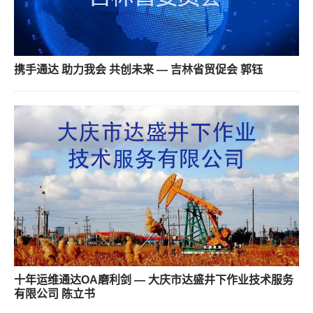
携手通达 助力我会 共创未来 — 吉林省贸促会 郭钰
十年运维通达OA磨利剑 — 大庆市达盛井下作业技术服务
有限公司 陈立书