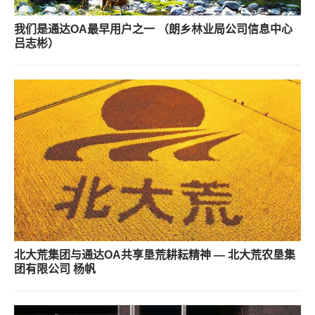
我们是通达OA最早用户之一 （朗乡林业局公司信息中心
吕志彬）
北大荒集团与通达OA共享垦荒耕耘精神 — 北大荒农垦集
团有限公司 杨帆